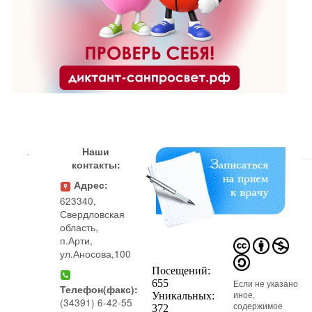
.
Наши
контакты:
Адрес:
623340,
Свердловская
область,
п.Арти,
ул.Аносова,100
Если не указано
Телефон(факс):
иное,
(34391) 6-42-55
содержимое