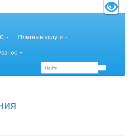
змер шрифта:
A
A
A
МС
Платные услуги
Разное
ния