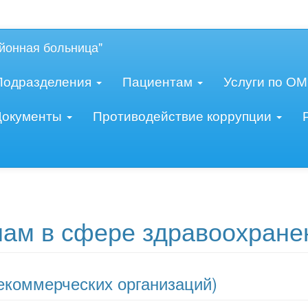
овидящих:
Изображения:
Ра
Вкл
Выкл
йонная больница"
Подразделения
Пациентам
Услуги по О
Документы
Противодействие коррупции
нам в сфере здравоохране
екоммерческих организаций)