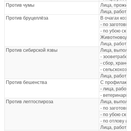
Против чумы
Лица, прожив
Лица, работа
Против бруцеллёза
В очагах коз
- по заготовк
- по убою ско
Животноводы,
Лица, работа
Против сибирской язвы
Лица, выпол
- зооветработ
- сбор, хране
- сельскохоз
Лица, работа
Против бешенства
С профилакти
- лица, рабо
- ветеринарн
Против лептоспироза
Лица, выпол
- по заготовк
- по убою ско
- по отлову 
Лица, работа