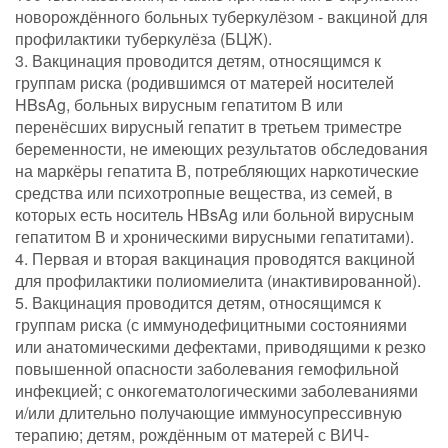
новорождённого больных туберкулёзом - вакциной для
профилактики туберкулёза (БЦЖ).
3. Вакцинация проводится детям, относящимся к
группам риска (родившимся от матерей носителей
HBsAg, больных вирусным гепатитом В или
перенёсших вирусный гепатит в третьем триместре
беременности, не имеющих результатов обследования
на маркёры гепатита В, потребляющих наркотические
средства или психотропные вещества, из семей, в
которых есть носитель HBsAg или больной вирусным
гепатитом В и хроническими вирусными гепатитами).
4. Первая и вторая вакцинация проводятся вакциной
для профилактики полиомиелита (инактивированной).
5. Вакцинация проводится детям, относящимся к
группам риска (с иммунодефицитными состояниями
или анатомическими дефектами, приводящими к резко
повышенной опасности заболевания гемофильной
инфекцией; с онкогематологическими заболеваниями
и/или длительно получающие иммуносупрессивную
терапию; детям, рождённым от матерей с ВИЧ-