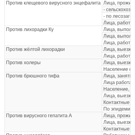
Против клещевого вирусного энцефалита
Лица, прожив
- сельскохоз
- по лесозаго
Лица, работа
Против лихорадки Ку
Лица, выполня
Лица, выполн
Лица, работа
Против жёлтой лихорадки
Лица, выезжа
Лица, работа
Против холеры
Лица, выезжа
Население су
Против брюшного тифа
Лица, заняты
Лица работаю
Население, п
Лица, выезжа
Контактные л
По эпидемиче
Против вирусного гепатита А
Лица, прожив
Лица, выезжа
Контактные в 