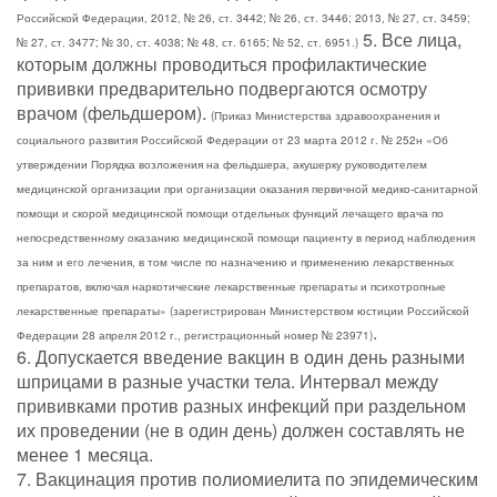
Российской Федерации, 2012, № 26, ст. 3442; № 26, ст. 3446; 2013, № 27, ст. 3459;
5. Все лица,
№ 27, ст. 3477; № 30, ст. 4038; № 48, ст. 6165; № 52, ст. 6951.)
которым должны проводиться профилактические
прививки предварительно подвергаются осмотру
врачом (фельдшером).
(Приказ Министерства здравоохранения и
социального развития Российской Федерации от 23 марта 2012 г. № 252н «Об
утверждении Порядка возложения на фельдшера, акушерку руководителем
медицинской организации при организации оказания первичной медико-санитарной
помощи и скорой медицинской помощи отдельных функций лечащего врача по
непосредственному оказанию медицинской помощи пациенту в период наблюдения
за ним и его лечения, в том числе по назначению и применению лекарственных
препаратов, включая наркотические лекарственные препараты и психотропные
лекарственные препараты» (зарегистрирован Министерством юстиции Российской
.
Федерации 28 апреля 2012 г., регистрационный номер № 23971)
6. Допускается введение вакцин в один день разными
шприцами в разные участки тела. Интервал между
прививками против разных инфекций при раздельном
их проведении (не в один день) должен составлять не
менее 1 месяца.
7. Вакцинация против полиомиелита по эпидемическим