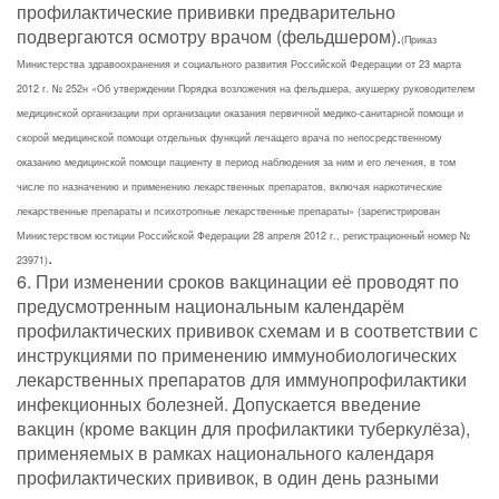
профилактические прививки предварительно
подвергаются осмотру врачом (фельдшером).
(Приказ
Министерства здравоохранения и социального развития Российской Федерации от 23 марта
2012 г. № 252н «Об утверждении Порядка возложения на фельдшера, акушерку руководителем
медицинской организации при организации оказания первичной медико-санитарной помощи и
скорой медицинской помощи отдельных функций лечащего врача по непосредственному
оказанию медицинской помощи пациенту в период наблюдения за ним и его лечения, в том
числе по назначению и применению лекарственных препаратов, включая наркотические
лекарственные препараты и психотропные лекарственные препараты» (зарегистрирован
Министерством юстиции Российской Федерации 28 апреля 2012 г., регистрационный номер №
.
23971)
6. При изменении сроков вакцинации её проводят по
предусмотренным национальным календарём
профилактических прививок схемам и в соответствии с
инструкциями по применению иммунобиологических
лекарственных препаратов для иммунопрофилактики
инфекционных болезней. Допускается введение
вакцин (кроме вакцин для профилактики туберкулёза),
применяемых в рамках национального календаря
профилактических прививок, в один день разными