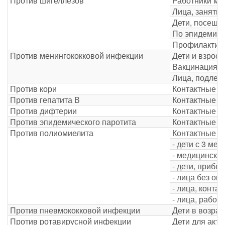
Против шигеллёзов
Работники ме
Лица, заняты
Дети, посеща
По эпидемиче
Профилактиче
Против менингококковой инфекции
Дети и взрос
Вакцинация п
Лица, подлеж
Против кори
Контактные л
Против гепатита В
Контактные л
Против дифтерии
Контактные л
Против эпидемического паротита
Контактные л
Против полиомиелита
Контактные ли
- дети с 3 мес
- медицинские
- дети, прибы
- лица без оп
- лица, конта
- лица, рабо
Против пневмококковой инфекции
Дети в возрас
Против ротавирусной инфекции
Дети для акт