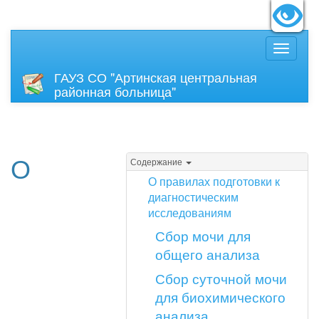
идящих:
Вкл
Размер
ГАУЗ СО "Артинская центральная
районная больница"
О
Содержание
О правилах подготовки к
диагностическим
исследованиям
Сбор мочи для
общего анализа
Сбор суточной мочи
для биохимического
анализа