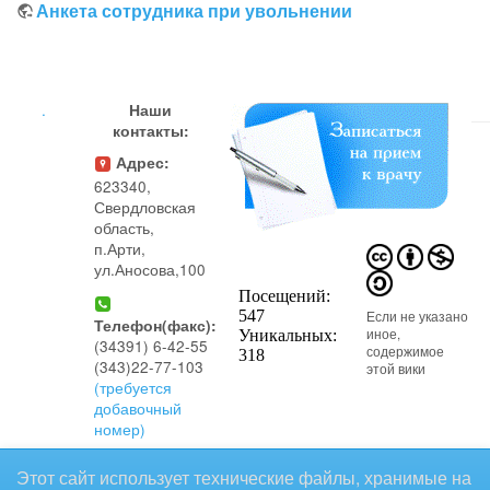
Анкета сотрудника при увольнении
.
Наши
контакты:
Адрес:
623340,
Свердловская
область,
п.Арти,
ул.Аносова,100
Если не указано
Телефон(факс):
иное,
(34391) 6-42-55
содержимое
(343)22-77-103
этой вики
(требуется
добавочный
номер)
предоставляется на условиях
Этот сайт использует технические файлы, хранимые на
следующей лицензии:
Телефон(регистратура