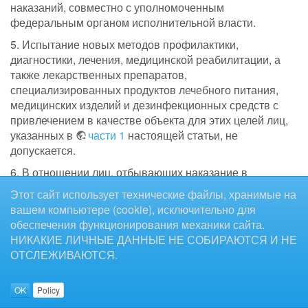
наказаний, совместно с уполномоченным
федеральным органом исполнительной власти.
5. Испытание новых методов профилактики,
диагностики, лечения, медицинской реабилитации, а
также лекарственных препаратов,
специализированных продуктов лечебного питания,
медицинских изделий и дезинфекционных средств с
привлечением в качестве объекта для этих целей лиц,
указанных в
части 1
настоящей статьи, не
допускается.
6. В отношении лиц, отбывающих наказание в
учреждениях уголовно-исполнительной системы,
Этот сайт использует технические файлы, хранимые на
договор о добровольном медицинском страховании
вашем компьютере (cookie), исключительно для
расторгается.
обеспечения функционирования механики сайта.
НИКАКИЕ ЛИЧНЫЕ ДАННЫЕ НЕ СОБИРАЮТСЯ И НЕ
7.
Порядок
организации оказания медицинской
ОТСЛЕЖИВАЮТСЯ.
помощи, в том числе в медицинских организациях
государственной и муниципальной систем
здравоохранения, лицам, указанным в
части 1
OK
Policy
настоящей статьи, устанавливается