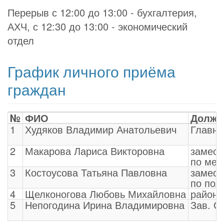
Перерыв с 12:00 до 13:00 - бухгалтерия,
АХЧ, с 12:30 до 13:00 - экономический
отдел
График личного приёма
граждан
№
ФИО
Должн
1
Худяков Владимир Анатольевич
Главны
2
Макарова Лариса Викторовна
замест
по мед
3
Костоусова Татьяна Павловна
замест
по пол
4
Щелконогова Любовь Михайловна
районн
5
Непогодина Ирина Владимировна
Зав. 