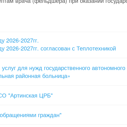
птам врача (фельдшера) при оказании государ
у 2026-2027гг.
у 2026-2027гг. согласован с Теплотехникой
услуг для нужд государственного автономного
льная районная больница»
СО "Артинская ЦРБ"
с обращениями граждан"