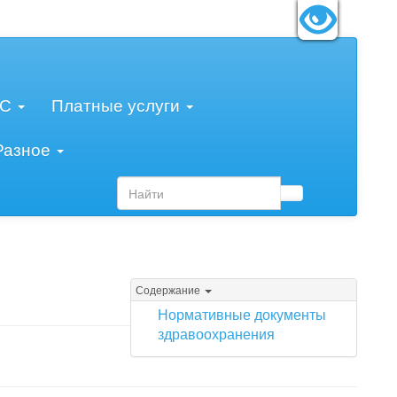
змер шрифта:
A
A
A
МС
Платные услуги
Разное
Содержание
Нормативные документы
здравоохранения