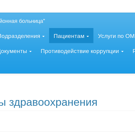
овидящих:
Изображения:
Ра
Вкл
Выкл
йонная больница"
Подразделения
Пациентам
Услуги по О
Документы
Противодействие коррупции
ы здравоохранения