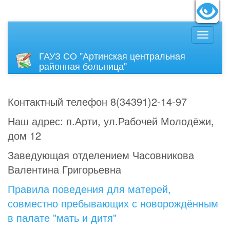
идящих:
Вкл
Размер
ГАУЗ СО "Артинская центральная
районная больница"
Контактный телефон 8(34391)2-14-97
Наш адрес: п.Арти, ул.Рабочей Молодёжи,
дом 12
Заведующая отделением Часовникова
Валентина Григорьевна
Правила поведения для матерей,
совместно пребывающих с новорождённым
в палате "мать и дитя"