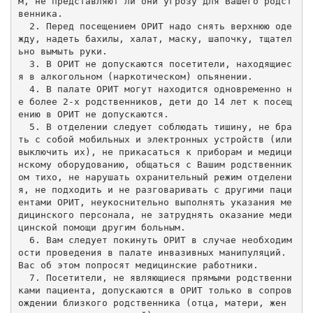
м, не представляют ли они угрозу для Вашего родст
венника.

  2. Перед посещением ОРИТ надо снять верхнюю оде
жду, надеть бахилы, халат, маску, шапочку, тщател
ьно вымыть руки.

  3. В ОРИТ не допускаются посетители, находящиес
я в алкогольном (наркотическом) опьянении.

  4. В палате ОРИТ могут находится одновременно н
е более 2-х родственников, дети до 14 лет к посещ
ению в ОРИТ не допускаются.

  5. В отделении следует соблюдать тишину, не бра
ть с собой мобильных и электронных устройств (или 
выключить их), не прикасаться к приборам и медици
нскому оборудованию, общаться с Вашим родственник
ом тихо, не нарушать охранительный режим отделени
я, не подходить и не разговаривать с другими паци
ентами ОРИТ, неукоснительно выполнять указания ме
дицинского персонала, не затруднять оказание меди
цинской помощи другим больным.

  6. Вам следует покинуть ОРИТ в случае необходим
ости проведения в палате инвазивных манипуляций. 
Вас об этом попросят медицинские работники.

  7. Посетители, не являющиеся прямыми родственни
ками пациента, допускаются в ОРИТ только в сопров
ождении близкого родственника (отца, матери, жен