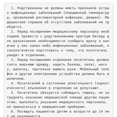
  1. Родственники не должны иметь признаков остры
х инфекционных заболеваний (повышенной температур
ы, проявлений респираторной инфекции, диареи). Ме
дицинские справки об отсутствии заболеваний не тр
ебуются.

  2. Перед посещением медицинскому персоналу необ
ходимо провести с родственниками краткую беседу д
ля разъяснения необходимости сообщить врачу о нал
ичии у них каких-либо инфекционных заболеваний, п
сихологически подготовить к тому, что посетитель 
увидит в отделении.

  3. Перед посещением отделения посетитель должен 
снять верхнюю одежду, надеть бахилы, халат, маск
у, шапочку, тщательно вымыть руки. Мобильный теле
фон и другие электронные устройства должны быть в
ыключены.

  4. Посетителей в состоянии алкогольного (наркот
ического) опьянения в отделение не допускают.

  5. Посетитель обязуется соблюдать тишину, не за
труднять оказание медицинской помощи другим пацие
нтам, выполнять указания медицинского персонала, 
не прикасаться к медицинским приборам.

  6. Посещать пациентов детям в возрасте до 14 ле
т не разрешается.
