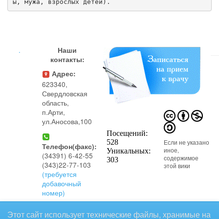
ы, мужа, взрослых детей).
.
Наши
контакты:
Адрес:
623340,
Свердловская
область,
п.Арти,
ул.Аносова,100
Если не указано
Телефон(факс):
иное,
(34391) 6-42-55
содержимое
(343)22-77-103
этой вики
(требуется
добавочный
номер)
предоставляется на условиях
Этот сайт использует технические файлы, хранимые на
следующей лицензии:
Телефон(регистратура