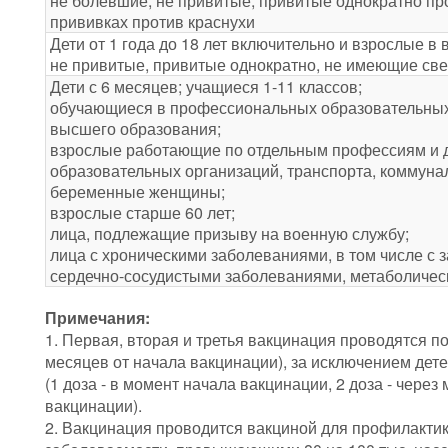
не болевшие, не привитые, привитые однократно пр
прививках против краснухи
Дети от 1 года до 18 лет включительно и взрослые в 
не привитые, привитые однократно, не имеющие све
Дети с 6 месяцев; учащиеся 1-11 классов;
обучающиеся в профессиональных образовательных 
высшего образования;
взрослые работающие по отдельным профессиям и д
образовательных организаций, транспорта, коммуна
беременные женщины;
взрослые старше 60 лет;
лица, подлежащие призыву на военную службу;
лица с хроническими заболеваниями, в том числе с 
сердечно-сосудистыми заболеваниями, метаболиче
Примечания:
1. Первая, вторая и третья вакцинация проводятся по 
месяцев от начала вакцинации), за исключением дете
(1 доза - в момент начала вакцинации, 2 доза - через
вакцинации).
2. Вакцинация проводится вакциной для профилакти