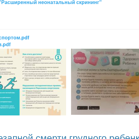
 "Расширенный неонатальный скрининг"
спортом.pdf
.pdf
запной смерти грудного ребен