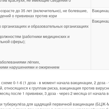
отив краснухи, не имеющие сведений о
возрасте до 35 лет (включительно), не болевшие,
Вакцинац
дений о прививках против кори
Вакцинац
организациях и образовательных организациях
олжностям (работники медицинских и
льной сферы);
заболеваниями лёгких,
скими нарушениями и ожирением
схеме 0-1-6 (1 доза - в момент начала вакцинации, 2 доза - 
й, относящихся к группам риска, вакцинация против вирусно
 месяц после 1 прививки, 3 доза - через 2 месяца от начала 
ки туберкулёза для щадящей первичной вакцинации (БЦЖ-М)