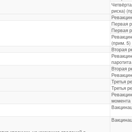
Четвёрта
риска) (п
Ревакцин
Первая р
Первая р
Ревакцин
(прим. 5)
Вторая р
Ревакцин
паротита
Вторая р
Ревакцин
Третья р
Третья р
Ревакцин
момента 
Вакцинац
Вакцинац