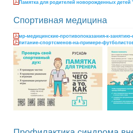
Памятка для родителей новорожденных детей
Спортивная медицина
мр-медицинские-противопоказания-к-занятию-
питание-спортсменов-на-примере-футболистов
Профилактика синдрома вне