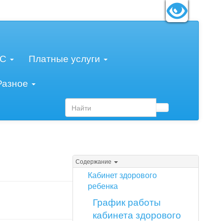
змер шрифта:
A
A
A
МС
Платные услуги
Разное
Содержание
Кабинет здорового
ребенка
График работы
кабинета здорового