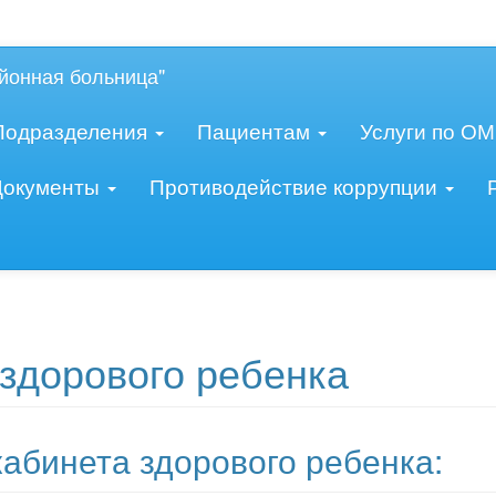
овидящих:
Изображения:
Ра
Вкл
Выкл
йонная больница"
Подразделения
Пациентам
Услуги по О
Документы
Противодействие коррупции
 здорового ребенка
абинета здорового ребенка: