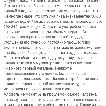
О существовании пивного алкоголизма известно давно.
И хотя в глазах обывателя он менее опасен, чем
винный и водочный, последствия его разрушительны.
Немногие знают, что бутылка пива эквивалентна 50-60
граммам водки. Четыре бутылки пива в течение дня это
200-240 грамм водки. От частого употребления пива
развивается «пивное» или «бычье» сердце. Оно
выражается в расширении полостей сердца,
утолщении его стенок. У постоянно пьющих пиво
мужчин начинает откладываться жир по женскому типу
- на бедрах и боках, увеличиваются грудные железы.
Пиво ослабляет интерес к другому полу. 15-20 лет
пивного стажа и у мужчин развивается импотенция.
Пиво - это первый легальный наркотик,
прокладывающий путь другим, более сильным
наркотическим средствам. Именно потребление пива
является первопричиной искалеченных судеб
миллионов наших соотечественников.
Алкоголь не может быть проблемой одного человека,
он разрушает всё вокруг: взаимоотношения в семье, в
трудовом коллективе, в обществе в целом. Принимать