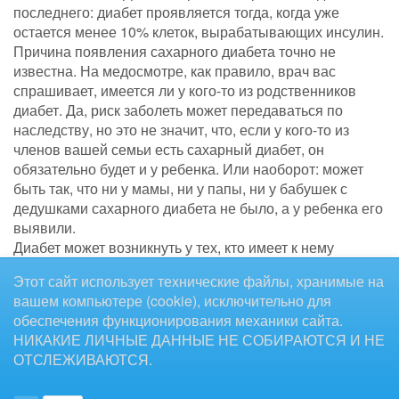
последнего: диабет проявляется тогда, когда уже
остается менее 10% клеток, вырабатывающих инсулин.
Причина появления сахарного диабета точно не
известна. На медосмотре, как правило, врач вас
спрашивает, имеется ли у кого-то из родственников
диабет. Да, риск заболеть может передаваться по
наследству, но это не значит, что, если у кого-то из
членов вашей семьи есть сахарный диабет, он
обязательно будет и у ребенка. Или наоборот: может
быть так, что ни у мамы, ни у папы, ни у бабушек с
дедушками сахарного диабета не было, а у ребенка его
выявили.
Диабет может возникнуть у тех, кто имеет к нему
предрасположенность, под действием различных
Этот сайт использует технические файлы, хранимые на
причин, среди которых детские инфекции и вирусные
вашем компьютере (cookie), исключительно для
простудные заболевания, стрессы. И причины эти
обеспечения функционирования механики сайта.
могут начать свою «бомбардировку» организма
НИКАКИЕ ЛИЧНЫЕ ДАННЫЕ НЕ СОБИРАЮТСЯ И НЕ
задолго до того, как у человека проявятся первые
ОТСЛЕЖИВАЮТСЯ.
признаки сахарного диабета.
Чаще проявлению сахарного диабета первого типа