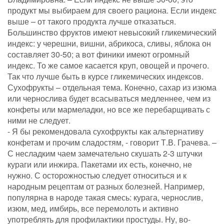
продукт мы выбираем для своего рациона. Если индекс
выше – от такого продукта лучше отказаться.
Большинство фруктов имеют невысокий гликемический
индекс: у черешни, вишни, абрикоса, сливы, яблока он
составляет 30-50; а вот финики имеют огромный
индекс. То же самое касается круп, овощей и прочего.
Так что лучше быть в курсе гликемических индексов.
Сухофрукты – отдельная тема. Конечно, сахар из изюма
или чернослива будет всасываться медленнее, чем из
конфеты или мармеладки, но все же перебарщивать с
ними не следует.
- Я бы рекомендовала сухофрукты как альтернативу
конфетам и прочим сладостям, - говорит Т.В. Грачева. –
С несладким чаем замечательно скушать 2-3 штучки
кураги или инжира. Пакетами их есть, конечно, не
нужно. С осторожностью следует относиться и к
народным рецептам от разных болезней. Например,
популярна в народе такая смесь: курага, чернослив,
изюм, мед, имбирь, все перемолоть и активно
употреблять для профилактики простуды. Ну, во-