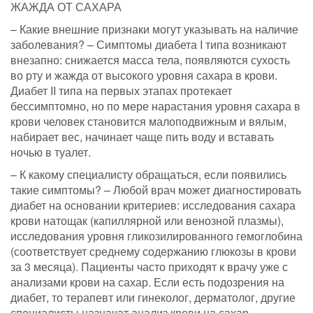
ЖАЖДА ОТ САХАРА
– Какие внешние признаки могут указывать на наличие
заболевания? – Симптомы диабета I типа возникают
внезапно: снижается масса тела, появляются сухость
во рту и жажда от высокого уровня сахара в крови.
Диабет II типа на первых этапах протекает
бессимптомно, но по мере нарастания уровня сахара в
крови человек становится малоподвижным и вялым,
набирает вес, начинает чаще пить воду и вставать
ночью в туалет.
– К какому специалисту обращаться, если появились
такие симптомы? – Любой врач может диагностировать
диабет на основании критериев: исследования сахара
крови натощак (капиллярной или венозной плазмы),
исследования уровня гликозилированного гемоглобина
(соответствует среднему содержанию глюкозы в крови
за 3 месяца). Пациенты часто приходят к врачу уже с
анализами крови на сахар. Если есть подозрения на
диабет, то терапевт или гинеколог, дерматолог, другие
специалисты назначат анализ крови на сахар.