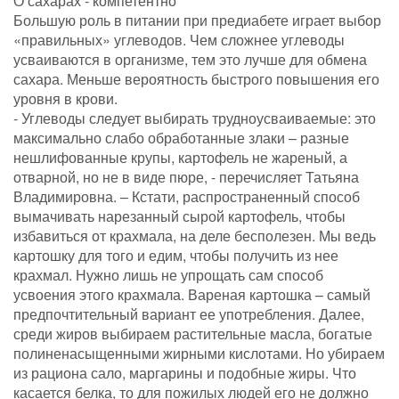
О сахарах - компетентно
Большую роль в питании при предиабете играет выбор
«правильных» углеводов. Чем сложнее углеводы
усваиваются в организме, тем это лучше для обмена
сахара. Меньше вероятность быстрого повышения его
уровня в крови.
- Углеводы следует выбирать трудноусваиваемые: это
максимально слабо обработанные злаки – разные
нешлифованные крупы, картофель не жареный, а
отварной, но не в виде пюре, - перечисляет Татьяна
Владимировна. – Кстати, распространенный способ
вымачивать нарезанный сырой картофель, чтобы
избавиться от крахмала, на деле бесполезен. Мы ведь
картошку для того и едим, чтобы получить из нее
крахмал. Нужно лишь не упрощать сам способ
усвоения этого крахмала. Вареная картошка – самый
предпочтительный вариант ее употребления. Далее,
среди жиров выбираем растительные масла, богатые
полиненасыщенными жирными кислотами. Но убираем
из рациона сало, маргарины и подобные жиры. Что
касается белка, то для пожилых людей его не должно