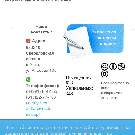
.
Наши
контакты:
Адрес:
623340,
Свердловская
область,
п.Арти,
ул.Аносова,100
Если не указано
Телефон(факс):
иное,
(34391) 6-42-55
содержимое
(343)22-77-103
этой вики
(требуется
добавочный
номер)
предоставляется на условиях
Этот сайт использует технические файлы, хранимые на
следующей лицензии:
Телефон(регистратура
вашем компьютере (cookie), исключительно для
CC Attribution-Noncommercial-Share Alike