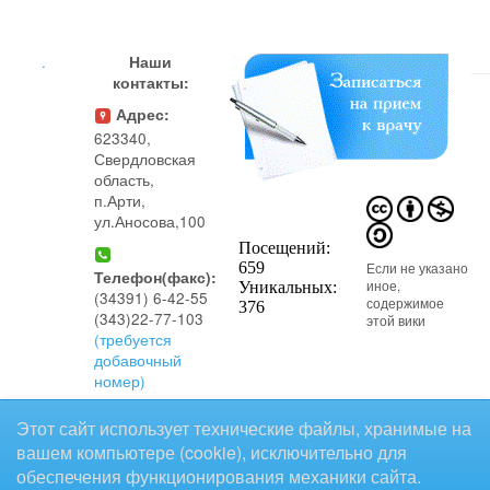
.
Наши
контакты:
Адрес:
623340,
Свердловская
область,
п.Арти,
ул.Аносова,100
Если не указано
Телефон(факс):
иное,
(34391) 6-42-55
содержимое
(343)22-77-103
этой вики
(требуется
добавочный
номер)
предоставляется на условиях
Этот сайт использует технические файлы, хранимые на
следующей лицензии:
Телефон(регистратура
вашем компьютере (cookie), исключительно для
CC Attribution-Noncommercial-Share Alike
поликлиники):
4.0 International
обеспечения функционирования механики сайта.
(34391) 6-42-70