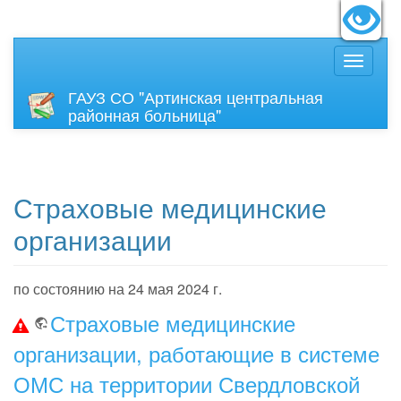
идящих:
Вкл
Размер
ГАУЗ СО "Артинская центральная
районная больница"
Страховые медицинские
организации
по состоянию на 24 мая 2024 г.
Страховые медицинские
организации, работающие в системе
ОМС на территории Свердловской