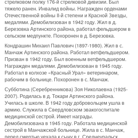
стрелковом полку 176-й стрелковой дивизии. Был
тяжело ранен. Инвалид войны. Награжден орденами
Отечественной войны II-й степени и Красной Звезды,
медалями. Демобилизован в 1942 году. Жил в д.
Березовка Артинского района, работал фельдшером в
сельском медпункте. Похоронен в д. Березовка.
Кондрашин Михаил Павлович (1897-1980). Жил в с.
Манчаж Артинского района. Работал ветфельдшером.
Призван в 1942 году. Был военным ветфельдшером.
Награжден медалями. Демобилизован в 1945 году.
Работал в колхозе «Красный Урал» ветеринаром,
рабочим в больнице. Похоронен в с. Манчаж.
Субботина (Серебренникова) Зоя Николаевна (1925-
2007). Родилась в д. Токари Артинского района.
Училась в школе. В 1942 году добровольцем ушла в
армию. Служила в Свердловском эвакогоспитале
медицинской сестрой. Имеет награды.
Демобилизована в 1945 году. Работала медицинской
сестрой в Манчажской больнице. Жила в с. Манчаж,
перед смертью уехала к сыну в г. Среднеуральск.