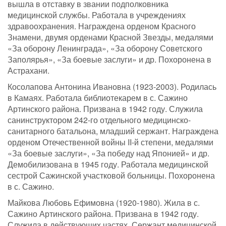
вышла в отставку в звании подполковника
медицинской службы. Работала в учреждениях
здравоохранения. Награждена орденом Красного
Знамени, двумя орденами Красной Звезды, медалями
«За оборону Ленинграда», «За оборону Советского
Заполярья», «За боевые заслуги» и др. Похоронена в
Астрахани.
Косолапова Антонина Ивановна (1923-2003). Родилась
в Камаях. Работала библиотекарем в с. Сажино
Артинского района. Призвана в 1942 году. Служила
санинструктором 242-го отдельного медицинско-
санитарного батальона, младший сержант. Награждена
орденом Отечественной войны II-й степени, медалями
«За боевые заслуги», «За победу над Японией» и др.
Демобилизована в 1945 году. Работала медицинской
сестрой Сажинской участковой больницы. Похоронена
в с. Сажино.
Майкова Любовь Ефимовна (1920-1980). Жила в с.
Сажино Артинского района. Призвана в 1942 году.
Служила в действующих частях. Сержант медицинской