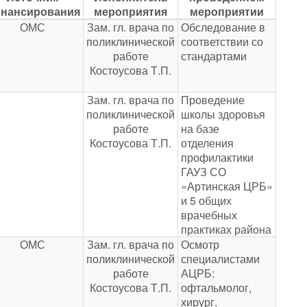
нансирования
мероприятия
мероприятии
ОМС
Зам. гл. врача по
Обследование в
поликлинической
соответствии со
работе
стандартами
Костоусова Т.П.
Зам. гл. врача по
Проведение
поликлинической
школы здоровья
работе
на базе
Костоусова Т.П.
отделения
профилактики
ГАУЗ СО
«Артинская ЦРБ»
и 5 общих
врачебных
практиках района
ОМС
Зам. гл. врача по
Осмотр
поликлинической
специалистами
работе
АЦРБ:
Костоусова Т.П.
офтальмолог,
хирург,