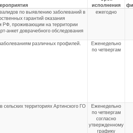
ероприятия
исполнения
фи
валидов по выявлению заболеваний в
ежегодно
рственных гарантий оказания
м РФ, проживающим на территории
арт-анкет доврачебного обследования
 заболеваниям различных профилей.
Еженедельно
по четвергам
в сельских территориях Артинского ГО
Еженедельно
по четвергам
согласно
утвержденному
графику