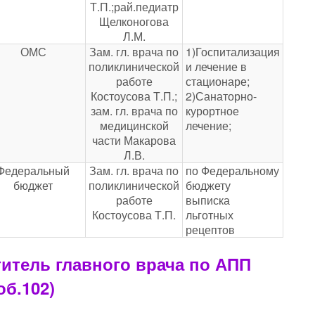
Т.П.;рай.педиатр
Щелконогова
Л.М.
ОМС
Зам. гл. врача по
1)Госпитализация
поликлинической
и лечение в
работе
стационаре;
Костоусова Т.П.;
2)Санаторно-
зам. гл. врача по
курортное
медицинской
лечение;
части Макарова
Л.В.
Федеральный
Зам. гл. врача по
по Федеральному
бюджет
поликлинической
бюджету
работе
выписка
Костоусова Т.П.
льготных
рецептов
итель главного врача по АПП
об.102)