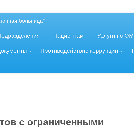
овидящих:
Изображения:
Ра
Вкл
Выкл
йонная больница"
Подразделения
Пациентам
Услуги по О
Документы
Противодействие коррупции
тов с ограниченными