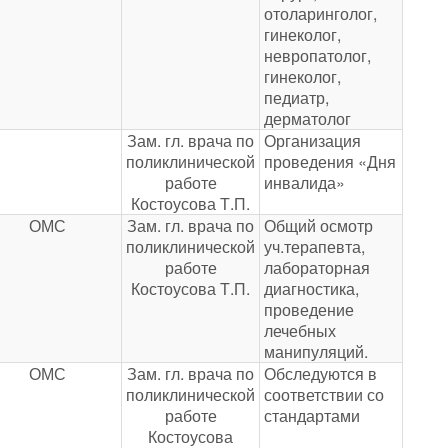
отоларинголог,
гинеколог,
невропатолог,
гинеколог,
педиатр,
дерматолог
Зам. гл. врача по
Организация
поликлинической
проведения «Дня
работе
инвалида»
Костоусова Т.П.
ОМС
Зам. гл. врача по
Общий осмотр
поликлинической
уч.терапевта,
работе
лабораторная
Костоусова Т.П.
диагностика,
проведение
лечебных
манипуляций.
ОМС
Зам. гл. врача по
Обследуются в
поликлинической
соответствии со
работе
стандартами
Костоусова