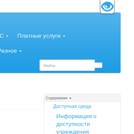
змер шрифта:
A
A
A
МС
Платные услуги
Разное
Содержание
Доступная среда
Информация о
доступности
учреждения